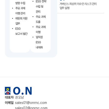
ESG 전략
방향 수립
거버넌스 최상위 이슈인 리스크 관리
수립 및
업무 실행
주요 과제
관리
이행 관리
주요 과제
위원회 지원
도출
업무
주요 과제
ESG
이행
보고서 발간
임직원
ESG
내재화
대표자
권오남
이메일
sales01@onrnc.com
sales02@onrnc.com