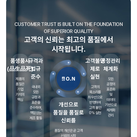
CUSTOMER TRUST IS BUILT ON THE FOUNDATION
OF SUPERIOR QUALITY
고객의 신뢰는 최고의 품질에서
시작됩니다.
품생품사
규격과
고객불만
공정관리
(品生品死)
법규
제로
체계화
준수
실현
제품의
모든
품질은
공정의
국내외
고객의
기업
표준화
모든
목소리를
가치의
및
규정과
최우선으로
핵심
데이터
표준을
반영하여
개선으로
기반으로
준수하여,
고객 불만
체계화
품질을 품질로
책임있는
0% 실현
관리
제조 활동
신뢰를
품질의 개선은 곧 고객
신뢰의 시작