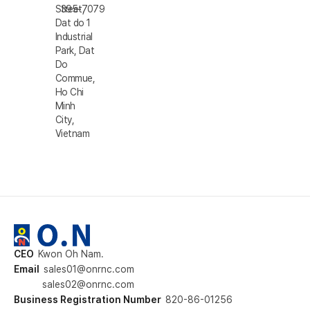
Street,
395-7079
Dat do 1
Industrial
Park, Dat
Do
Commue,
Ho Chi
Minh
City,
Vietnam
CEO
Kwon Oh Nam.
Email
sales01@onrnc.com
sales02@onrnc.com
Business Registration Number
820-86-01256