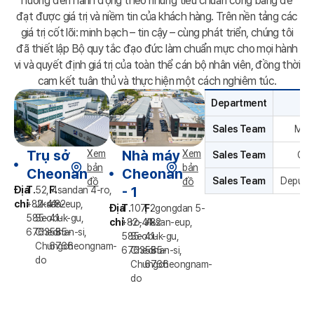
hướng đến hành
động theo những tiêu chuẩn công bằng để
đạt được giá trị và niềm tin của khách hàng.
Trên nền tảng các
giá trị cốt lõi: minh bạch – tin cậy – cùng phát triển, chúng tôi
đã thiết lập Bộ quy tắc đạo
đức làm chuẩn mực cho mọi hành
vi và quyết định giá trị của toàn thể cán bộ nhân viên,
đồng thời
cam kết tuân thủ và thực hiện một cách nghiêm túc.
Department
Sales Team
Mana
Trụ sở
Nhà máy
Xem
Xem
Sales Team
Gen
bản
bản
Cheonan
Cheonan
Sales Team
Deputy
đồ
đồ
- 1
Địa
T.
52, 4sandan 4-ro,
F.
chỉ
+82-41-
Jiksan-eup,
+82-
Địa
T.
107, 2gongdan 5-
F.
585-
Seobuk-gu,
41-
chỉ
+82-41-
ro, Jiksan-eup,
+82-
6763~5
Cheonan-si,
585-
585-
Seobuk-gu,
41-
Chungcheongnam-
6766
6763~5
Cheonan-si,
585-
do
Chungcheongnam-
6766
do