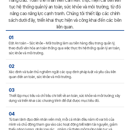
hàng đầu.
Toàn thể nhân viên cam kết thực hiện cải tiến liên
tục hệ thống quản lý an toàn,
sức khỏe và môi trường, từ đó
nâng cao năng lực cạnh tranh. Chúng tôi thiết lập các chính
sách dưới đây,
triển khai thực hiện và công khai đến các bên
liên quan.
01
Đặt An toàn – Sức khỏe – Môi trường làm ưu tiên hàng đầu trong quản lý,
theo đuổi văn hóa an toàn thông qua việc thực thi hệ thống quản lý an toàn,
sức khỏe và môi trường.
02
Xác định và tuân thủ nghiêm ngặt các quy định pháp luật và yêu cầu liên
quan đến an toàn, sức khỏe và môi trường.
03
Thiết lập mục tiêu và chỉ tiêu chi tiết về an toàn, sức khỏe và môi trường; xây
dựng và triển khai các chương trình để đạt được mục tiêu đó.
04
Từ ban lãnh đạo đến nhân viên mới, mỗi cá nhân đều nắm rõ vai trò của
mình và chủ động tham gia vào các hoạt động tiết kiệm tài nguyên, giảm
thiểu năng lượng, phân loại rác… nhằm cải thiện môi trường liên tục và