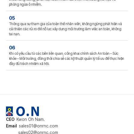
phòng ngừa ô nhiễm.
05
Thông qua sự tham gia của toàn thể nhân viên, không ngừng phát hiện và
cải thiện các rủi ro để nỗ lực xây dựng môi trường làm việc an toàn, không
tai nạn.
06
Khi có yêu cầu từ các bên liên quan, công khai chính sách An toàn – Sức
khỏe – Môi trường, đồng thời chia sẻ các kỹ thuật quản lý tối ưu để thực hiện
đầy đủ trách nhiệm xã hội.
CEO
Kwon Oh Nam.
Email
sales01@onrnc.com
sales02@onrnc.com