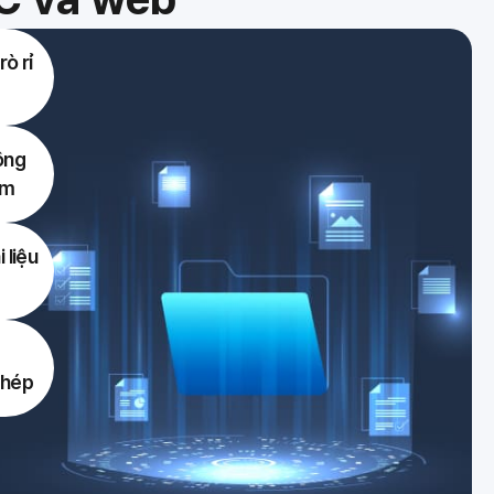
ò rỉ
ông
ảm
 liệu
phép