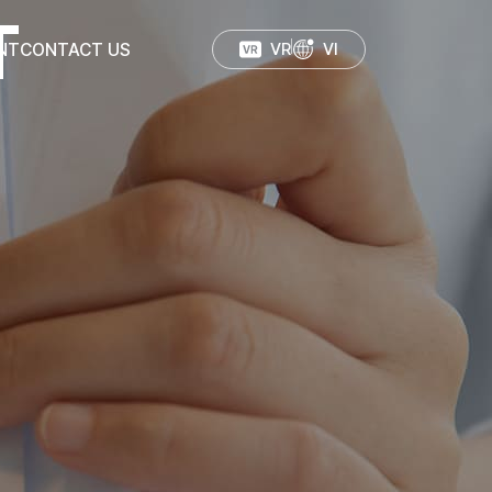
T
NT
CONTACT US
VR
VI