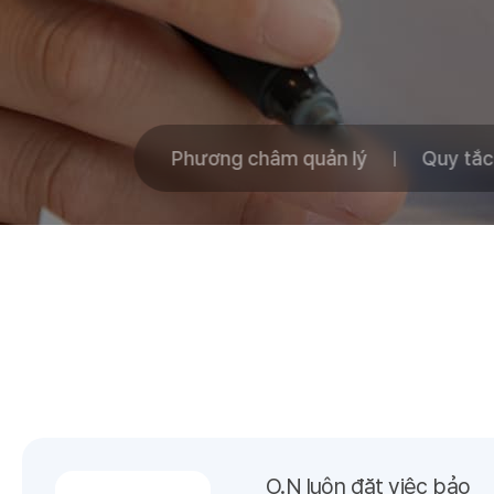
Phương châm quản lý
Quy tắc
O.N luôn đặt việc bảo