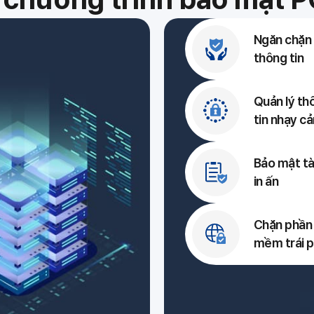
Ngăn chặn r
thông tin
Quản lý th
tin nhạy c
Bảo mật tài
in ấn
Chặn phần
mềm trái 