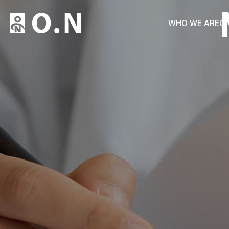
WHO WE ARE
O