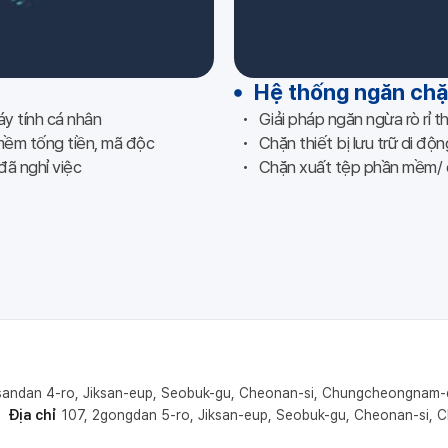
Hệ thống ngăn chặn
máy tính cá nhân
Giải pháp ngăn ngừa rò rỉ t
mềm tống tiền, mã độc
Chặn thiết bị lưu trữ di độ
đã nghỉ việc
Chặn xuất tệp phần mềm/ c
sandan 4-ro, Jiksan-eup, Seobuk-gu, Cheonan-si, Chungcheongnam
Địa chỉ
107, 2gongdan 5-ro, Jiksan-eup, Seobuk-gu, Cheonan-si