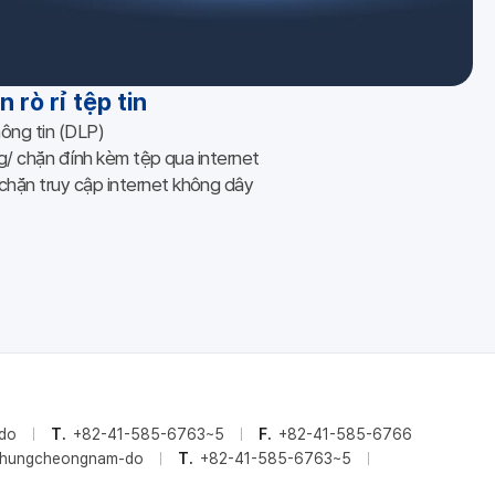
 rò rỉ tệp tin
hông tin (DLP)
ng/ chặn đính kèm tệp qua internet
hặn truy cập internet không dây
-do
T.
+82-41-585-6763~5
F.
+82-41-585-6766
, Chungcheongnam-do
T.
+82-41-585-6763~5