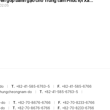
ên góp bánh gạo cho Trung tâm Phúc lợi Xã
 Tổng hợp Ssangyong.
.02.05
-do
T.
+82-41-585-6763~5
F.
+82-41-585-6766
, Chungcheongnam-do
T.
+82-41-585-6763~5
-do
T.
+82-70-8676-6766
F.
+82-70-8233-6766
-do
T.
+82-70-8676-6766
F.
+82-70-8233-6766