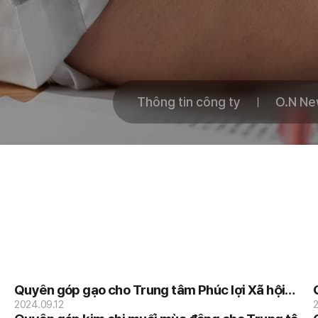
Thông tin công ty
O.N N
Quyên góp gạo cho Trung tâm Phúc lợi Xã hội
Tổng hợp Ssangyong.
2024.09.12
2