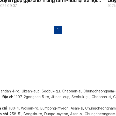
yên góp gạo cho Trung tâm Phúc lợi Xã hội
Quy
Tổng hợp Ssangyong.
2022.09.07
hội
2021
1
sandan 4-ro, Jiksan-eup, Seobuk-gu, Cheonan-si, Chungcheongnam
Địa chỉ
107, 2gongdan 5-ro, Jiksan-eup, Seobuk-gu, Cheonan-si
a chỉ
100-4, Wolsan-ro, Eumbong-myeon, Asan-si, Chungcheongnam
a chỉ
258-51, Bongsin-ro, Dunpo-myeon, Asan-si, Chungcheongnam