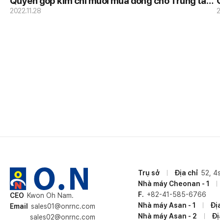
Quyên góp kim chi muối mùa đông cho Trung tâm
Qu
Phúc lợi Xã hội Tổng hợp Ssangyong.
2022.11.28
Trụ sở
Địa chỉ
52, 4
Nhà máy Cheonan - 1
F.
+82-41-585-6766
CEO
Kwon Oh Nam.
Nhà máy Asan - 1
Đị
Email
sales01@onrnc.com
Nhà máy Asan - 2
Đị
sales02@onrnc.com