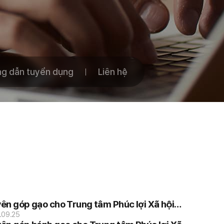
g dẫn tuyển dụng
Liên hệ
ên góp gạo cho Trung tâm Phúc lợi Xã hội
g hợp Ssangyong.
.09.25