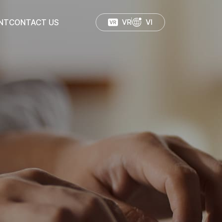
NT
CONTACT US
VR
VI