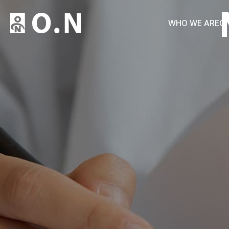
WHO WE ARE
O