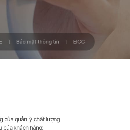
E
Bảo mật thông tin
EICC
g của quản lý chất lượng
u của khách hàng: