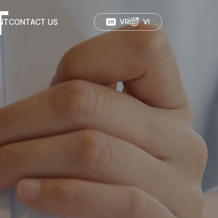
T
NT
CONTACT US
VR
VI